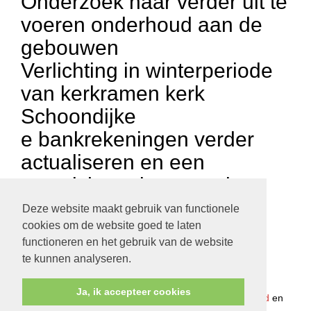
Onderzoek naar verder uit te
voeren onderhoud aan de
gebouwen
Verlichting in winterperiode
van kerkramen kerk
Schoondijke
e bankrekeningen verder
actualiseren en een
overzicht maken van de
gemachtigden.
Deze website maakt gebruik van functionele
cookies om de website goed te laten
functioneren en het gebruik van de website
te kunnen analyseren.
Protestantsekerk.net is een samenwerking tussen de
Ja, ik accepteer cookies
dienstenorganisatie van de
Protestantse Kerk in Nederland
en